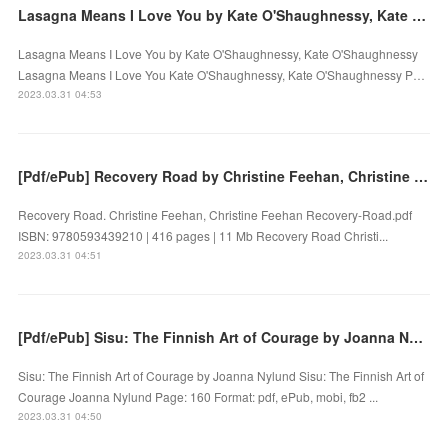
Lasagna Means I Love You by Kate O'Shaughnessy, Kate O'Shaughnessy on Ipad
Lasagna Means I Love You by Kate O'Shaughnessy, Kate O'Shaughnessy
Lasagna Means I Love You Kate O'Shaughnessy, Kate O'Shaughnessy P…
2023.03.31 04:53
[Pdf/ePub] Recovery Road by Christine Feehan, Christine Feehan download ebook
Recovery Road. Christine Feehan, Christine Feehan Recovery-Road.pdf
ISBN: 9780593439210 | 416 pages | 11 Mb Recovery Road Christi...
2023.03.31 04:51
[Pdf/ePub] Sisu: The Finnish Art of Courage by Joanna Nylund download ebook
Sisu: The Finnish Art of Courage by Joanna Nylund Sisu: The Finnish Art of
Courage Joanna Nylund Page: 160 Format: pdf, ePub, mobi, fb2 ...
2023.03.31 04:50