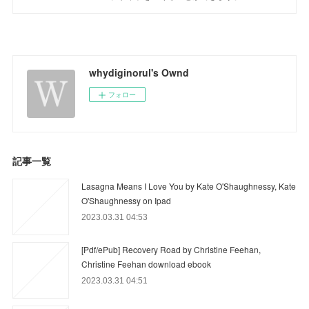
whydiginorul's Ownd
フォロー
記事一覧
Lasagna Means I Love You by Kate O'Shaughnessy, Kate
O'Shaughnessy on Ipad
2023.03.31 04:53
[Pdf/ePub] Recovery Road by Christine Feehan,
Christine Feehan download ebook
2023.03.31 04:51