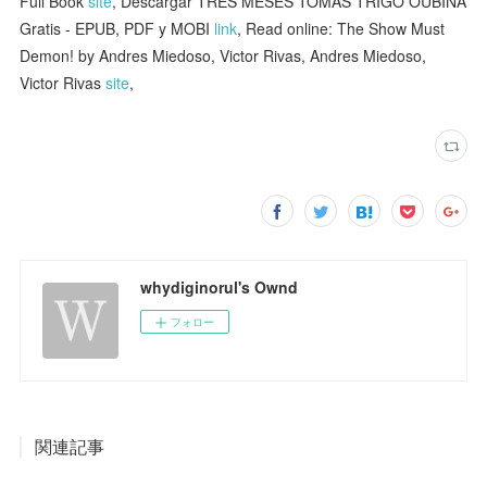
Full Book
site
, Descargar TRES MESES TOMAS TRIGO OUBIÑA
Gratis - EPUB, PDF y MOBI
link
, Read online: The Show Must
Demon! by Andres Miedoso, Victor Rivas, Andres Miedoso,
Victor Rivas
site
,
whydiginorul's Ownd
フォロー
関連記事